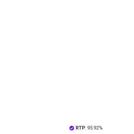
RTP
: 95.92%