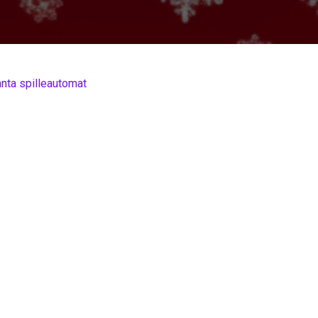
nta spilleautomat