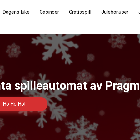
Dagens luke
Casinoer
Gratisspill
Julebonuser
ta spilleautomat av Pragm
Ho Ho Ho!