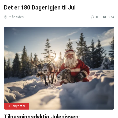
Det er 180 Dager igjen til Jul
2 år siden
0
974
Julenyheter
Tilpasningsdyktig Julenissen: