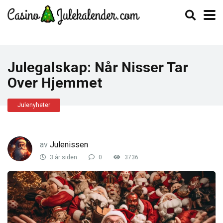
Julegalskap: Når Nisser Tar
Over Hjemmet
Julenyheter
av
Julenissen
3 år siden
0
3736