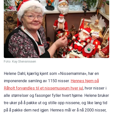
Foto: Kay Stensnissen
Helene Dahl, kjærlig kjent som «Nissemamma», har en
imponerende samling av 1150 nisser.
Hennes hjem på
Råholt forvandles til et nissemuseum hver jul
, hvor nisser i
alle størrelser og fasonger fyller hvert hjørne. Helene bruker
tre uker på å pakke ut og stille opp nissene, og like lang tid
på å pakke dem ned igjen. Hennes mål er å nå 2000 nisser,