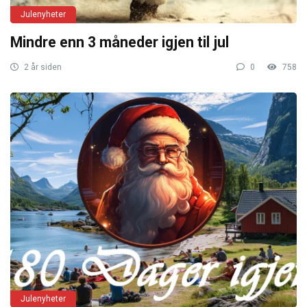
Julenyheter
Mindre enn 3 måneder igjen til jul
2 år siden
0
758
Julenyheter