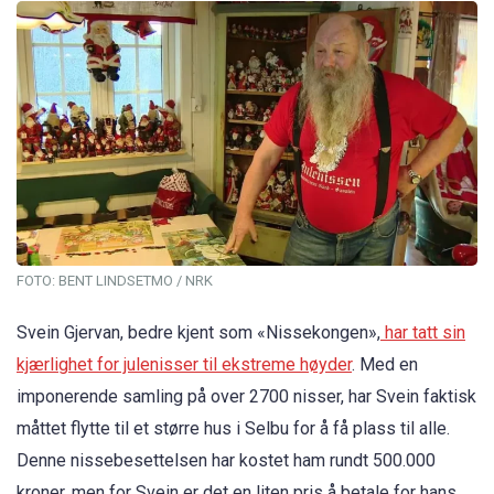
FOTO: BENT LINDSETMO / NRK
Svein Gjervan, bedre kjent som «Nissekongen»,
har tatt sin
kjærlighet for julenisser til ekstreme høyder
. Med en
imponerende samling på over 2700 nisser, har Svein faktisk
måttet flytte til et større hus i Selbu for å få plass til alle.
Denne nissebesettelsen har kostet ham rundt 500.000
kroner, men for Svein er det en liten pris å betale for hans