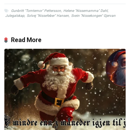
Gunbritt "Tomtemor" Pettersson
,
Helene "Nissemamma" Dahl
,
Julegalskap
,
Solvej "Nissefeber" Hansen
,
Svein "Nissekongen" Gjervan
Read More