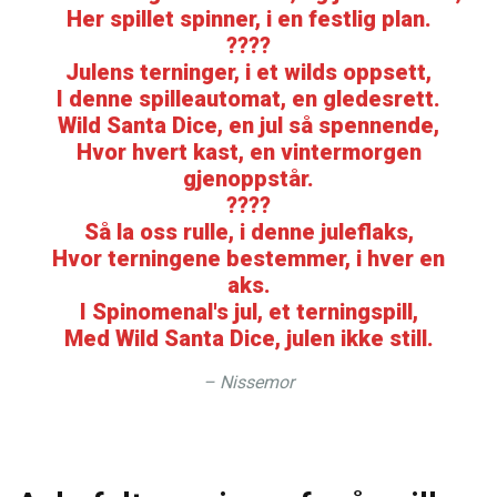
Her spillet spinner, i en festlig plan.
????
Julens terninger, i et wilds oppsett,
I denne spilleautomat, en gledesrett.
Wild Santa Dice, en jul så spennende,
Hvor hvert kast, en vintermorgen
gjenoppstår.
????
Så la oss rulle, i denne juleflaks,
Hvor terningene bestemmer, i hver en
aks.
I Spinomenal's jul, et terningspill,
Med Wild Santa Dice, julen ikke still.
– Nissemor