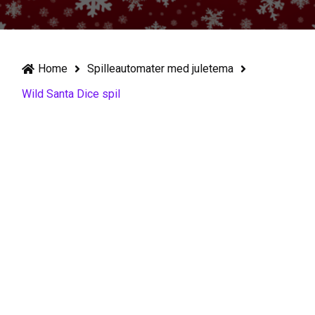
Home
Spilleautomater med juletema
Wild Santa Dice spil