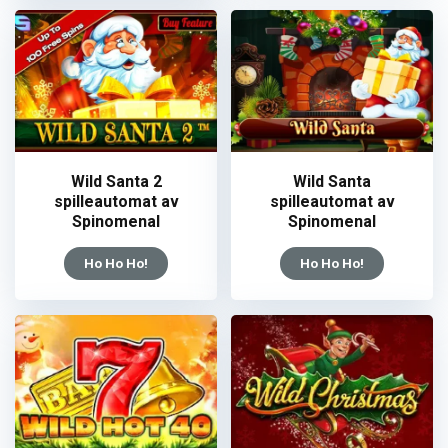
Wild Santa 2
Wild Santa
spilleautomat av
spilleautomat av
Spinomenal
Spinomenal
Ho Ho Ho!
Ho Ho Ho!