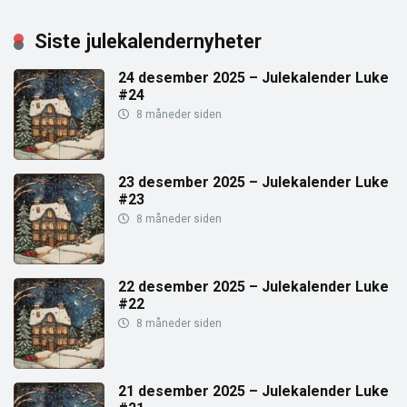
Siste julekalendernyheter
24 desember 2025 – Julekalender Luke
#24
8 måneder siden
23 desember 2025 – Julekalender Luke
#23
8 måneder siden
22 desember 2025 – Julekalender Luke
#22
8 måneder siden
21 desember 2025 – Julekalender Luke