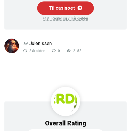
Til casinoet
+18 | Regler og vilkår gjelder
av
Julenissen
2 år siden
0
2182
Overall Rating