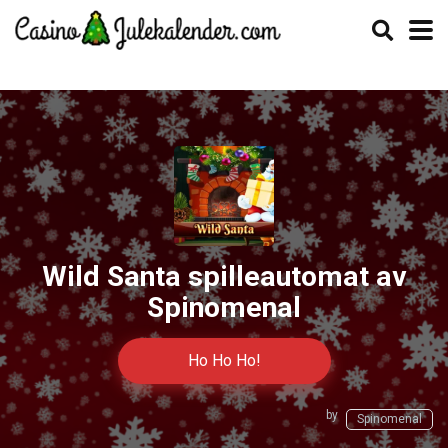
Wild Santa spilleautomat av
Spinomenal
Ho Ho Ho!
by
Spinomenal