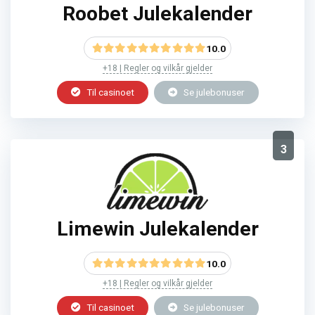
Roobet Julekalender
10.0
+18 | Regler og vilkår gjelder
Til casinoet
Se julebonuser
3
Limewin Julekalender
10.0
+18 | Regler og vilkår gjelder
Til casinoet
Se julebonuser