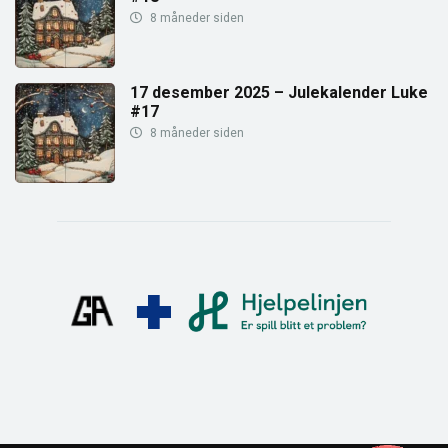
8 måneder siden
17 desember 2025 – Julekalender Luke
#17
8 måneder siden