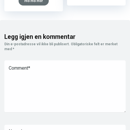
Ho Ho Ho!
Legg igjen en kommentar
Din e-postadresse vil ikke bli publisert.
Obligatoriske felt er merket
med
*