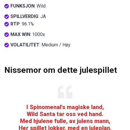
FUNKSJON
: Wild
SPILLVERDIG
: JA
RTP
: 96.1%
MAX WIN
: 1000x
VOLATILITET
: Medium / Høy
Nissemor om dette julespillet
I Spinomenal's magiske land,
Wild Santa tar oss ved hand.
Med hjulene fulle, av julens mann,
Her spillet lokker, med en juleplan.