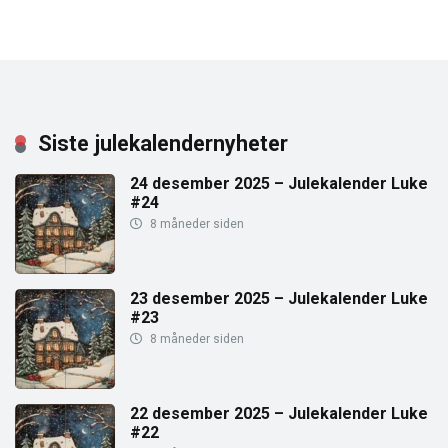
Siste julekalendernyheter
24 desember 2025 – Julekalender Luke
#24
8 måneder siden
23 desember 2025 – Julekalender Luke
#23
8 måneder siden
22 desember 2025 – Julekalender Luke
#22