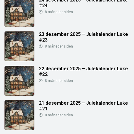
#24
8 måneder siden
23 desember 2025 – Julekalender Luke
#23
8 måneder siden
22 desember 2025 – Julekalender Luke
#22
8 måneder siden
21 desember 2025 – Julekalender Luke
#21
8 måneder siden