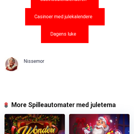
Casinoer med julekalendere
Dagens luke
Nissemor
More Spilleautomater med juletema