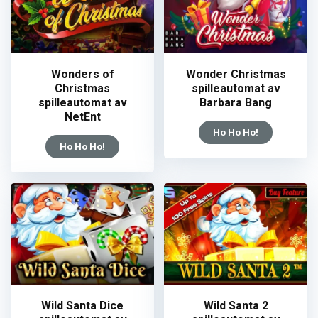
Wonders of
Wonder Christmas
Christmas
spilleautomat av
spilleautomat av
Barbara Bang
NetEnt
Ho Ho Ho!
Ho Ho Ho!
Wild Santa Dice
Wild Santa 2