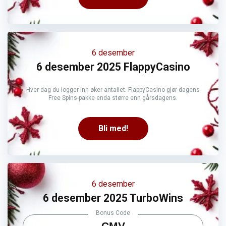
6 desember
6 desember 2025 FlappyCasino
Hver dag du logger inn øker antallet. FlappyCasino gjør dagens
Free Spins-pakke enda større enn gårsdagens.
Bli med!
6 desember
6 desember 2025 TurboWins
Bonus Code