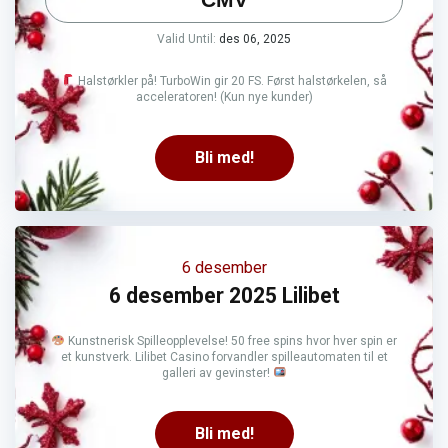
CMV
Valid Until:
des 06, 2025
Halstørkler på! TurboWin gir 20 FS. Først halstørkelen, så
acceleratoren! (Kun nye kunder)
Bli med!
6 desember
6 desember 2025 Lilibet
Kunstnerisk Spilleopplevelse! 50 free spins hvor hver spin er
et kunstverk. Lilibet Casino forvandler spilleautomaten til et
galleri av gevinster!
Bli med!