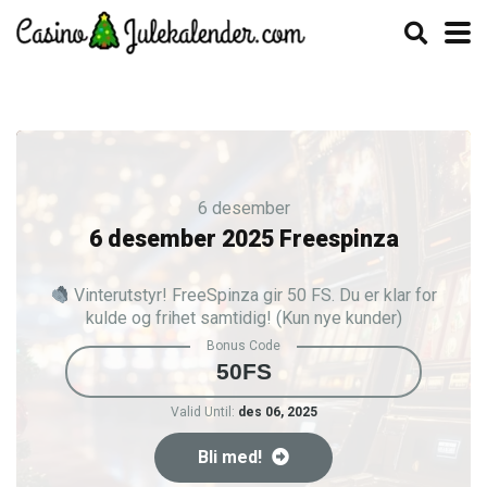
6 desember
6 desember 2025 Freespinza
Vinterutstyr! FreeSpinza gir 50 FS. Du er klar for
kulde og frihet samtidig! (Kun nye kunder)
Bonus Code
50FS
Valid Until:
des 06, 2025
Bli med!