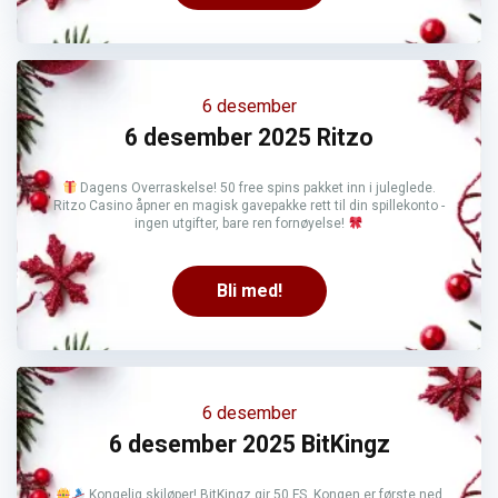
6 desember
6 desember 2025 Ritzo
Dagens Overraskelse! 50 free spins pakket inn i juleglede.
Ritzo Casino åpner en magisk gavepakke rett til din spillekonto -
ingen utgifter, bare ren fornøyelse!
Bli med!
6 desember
6 desember 2025 BitKingz
Kongelig skiløper! BitKingz gir 50 FS. Kongen er første ned