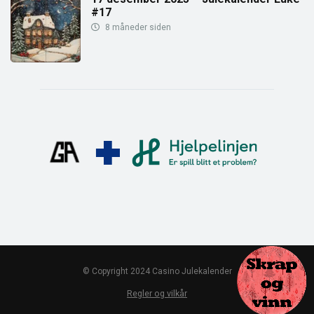
#17
8 måneder siden
© Copyright 2024 Casino Julekalender
Regler og vilkår