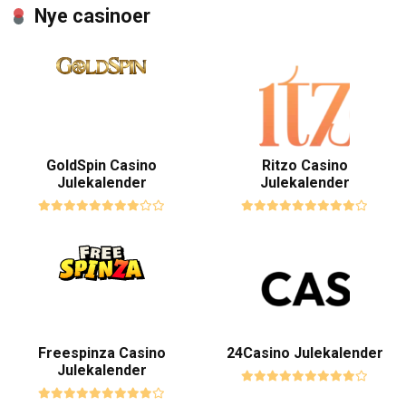
Nye casinoer
GoldSpin Casino
Ritzo Casino
Julekalender
Julekalender
Freespinza Casino
24Casino Julekalender
Julekalender