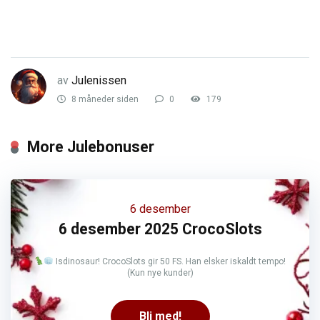
av
Julenissen
8 måneder siden
0
179
More Julebonuser
6 desember
6 desember 2025 CrocoSlots
Isdinosaur! CrocoSlots gir 50 FS. Han elsker iskaldt tempo!
(Kun nye kunder)
Bli med!