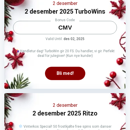
2 desember
2 desember 2025 TurboWins
Bonus Code
CMV
Valid Until:
des 02, 2025
Handletur dag! TurboWin gir 20 FS. Du handler, vi gir. Perfekt
deal for julegiver! (Kun nye kunder)
Bli med!
2 desember
2 desember 2025 Ritzo
Vinterkos Special! 50 frostkjølte free spins som danser