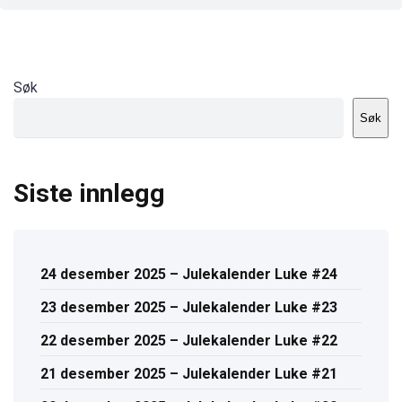
Søk
Søk
Siste innlegg
24 desember 2025 – Julekalender Luke #24
23 desember 2025 – Julekalender Luke #23
22 desember 2025 – Julekalender Luke #22
21 desember 2025 – Julekalender Luke #21