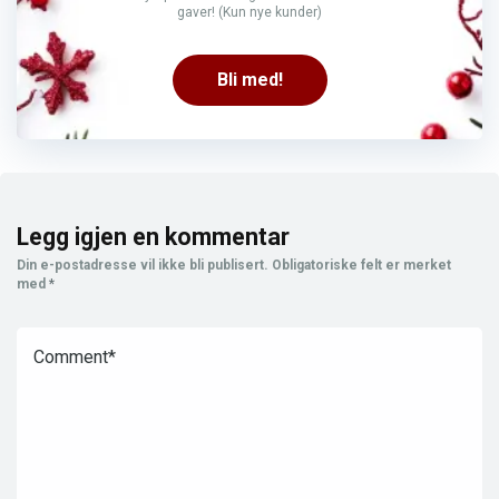
gaver! (Kun nye kunder)
Bli med!
Legg igjen en kommentar
Din e-postadresse vil ikke bli publisert.
Obligatoriske felt er merket
med
*