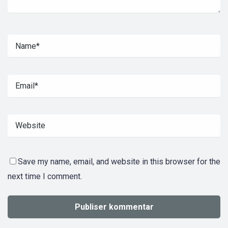
Save my name, email, and website in this browser for the
next time I comment.