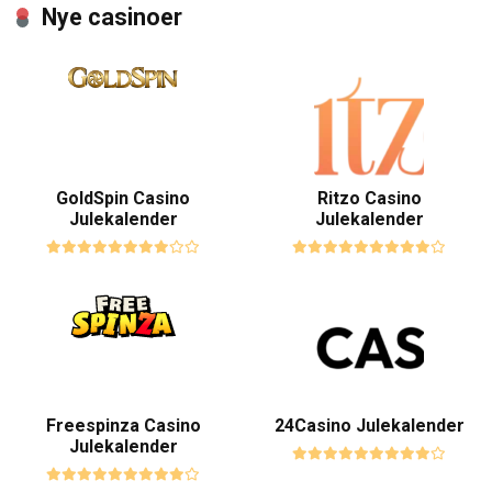
Nye casinoer
GoldSpin Casino
Ritzo Casino
Julekalender
Julekalender
Freespinza Casino
24Casino Julekalender
Julekalender