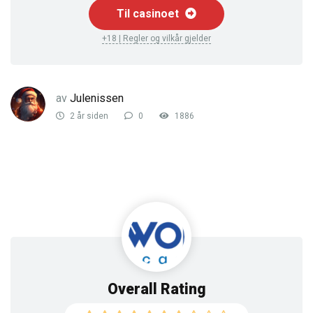
Til casinoet
+18 | Regler og vilkår gjelder
av
Julenissen
2 år siden
0
1886
Overall Rating