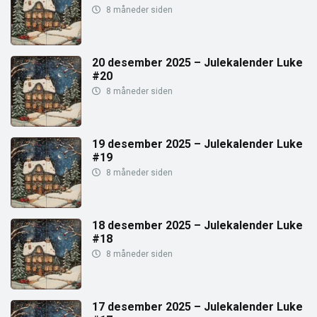
8 måneder siden
20 desember 2025 – Julekalender Luke
#20
8 måneder siden
19 desember 2025 – Julekalender Luke
#19
8 måneder siden
18 desember 2025 – Julekalender Luke
#18
8 måneder siden
17 desember 2025 – Julekalender Luke