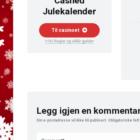
Cashed
Julekalender
Til casinoet
+18 | Regler og vilkår gjelder
Legg igjen en kommenta
Din e-postadresse vil ikke bli publisert.
Obligatoriske fe