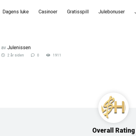
Dagens luke
Casinoer
Gratisspill
Julebonuser
av
Julenissen
2 år siden
0
1911
Overall Rating