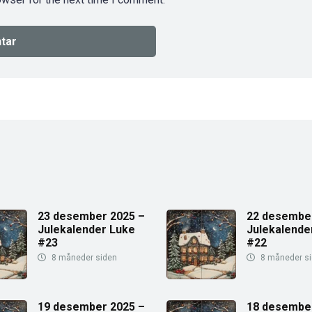
23 desember 2025 –
22 desembe
Julekalender Luke
Julekalende
#23
#22
8 måneder siden
8 måneder s
19 desember 2025 –
18 desembe