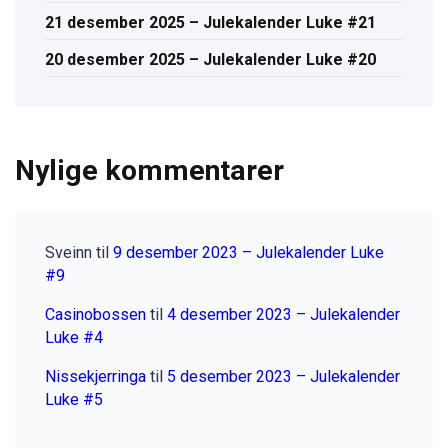
21 desember 2025 – Julekalender Luke #21
20 desember 2025 – Julekalender Luke #20
Nylige kommentarer
Sveinn
til
9 desember 2023 – Julekalender Luke
#9
Casinobossen
til
4 desember 2023 – Julekalender
Luke #4
Nissekjerringa
til
5 desember 2023 – Julekalender
Luke #5