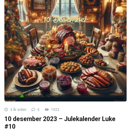
3 år siden
0
1022
10 desember 2023 – Julekalender Luke
#10