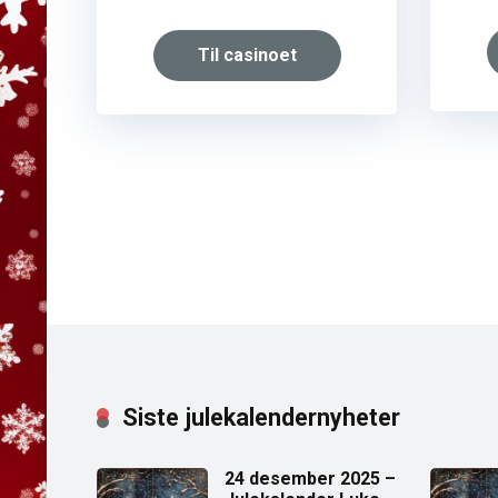
Til casinoet
Siste julekalendernyheter
24 desember 2025 –