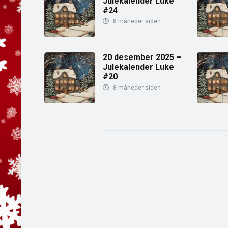
Julekalender Luke
#24
8 måneder siden
20 desember 2025 –
Julekalender Luke
#20
8 måneder siden