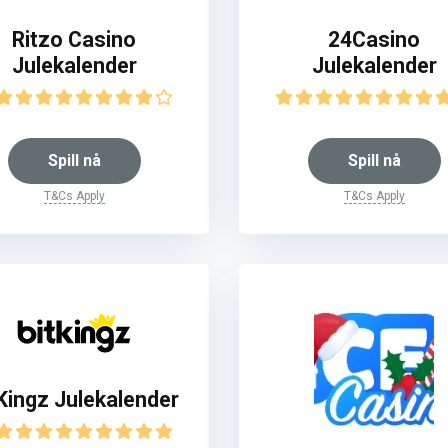
Ritzo Casino
24Casino
Julekalender
Julekalender
Spill nå
Spill nå
T&Cs Apply
T&Cs Apply
Kingz Julekalender