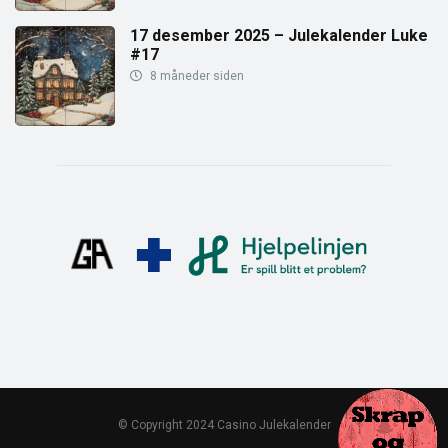
17 desember 2025 – Julekalender Luke
#17
8 måneder siden
© Copyright 2024 Casino Julekalender