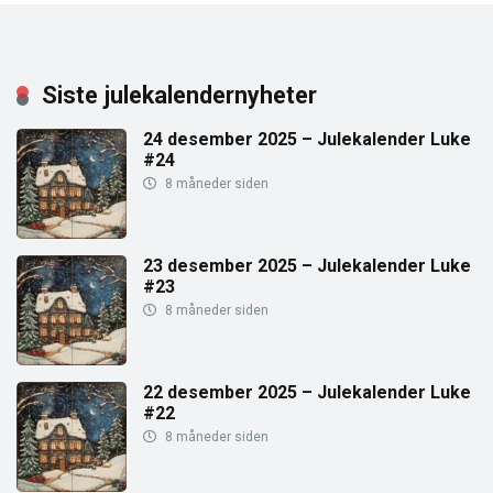
Siste julekalendernyheter
24 desember 2025 – Julekalender Luke
#24
8 måneder siden
23 desember 2025 – Julekalender Luke
#23
8 måneder siden
22 desember 2025 – Julekalender Luke
#22
8 måneder siden