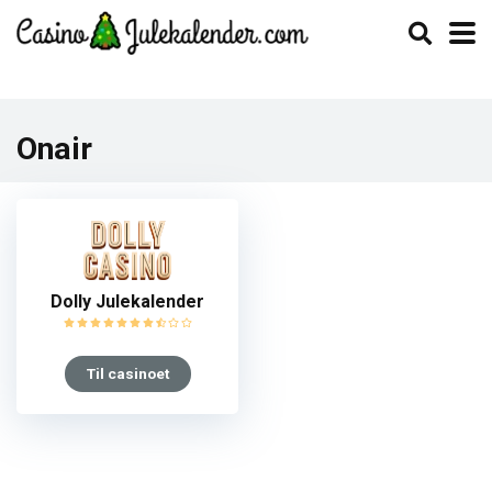
Onair
Dolly Julekalender
Til casinoet