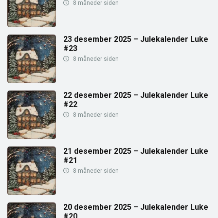
8 måneder siden
23 desember 2025 – Julekalender Luke
#23
8 måneder siden
22 desember 2025 – Julekalender Luke
#22
8 måneder siden
21 desember 2025 – Julekalender Luke
#21
8 måneder siden
20 desember 2025 – Julekalender Luke
#20