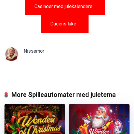
Casinoer med julekalendere
Dagens luke
Nissemor
More Spilleautomater med juletema