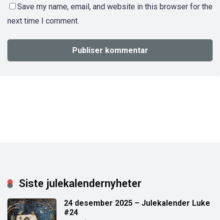
Save my name, email, and website in this browser for the
next time I comment.
Siste julekalendernyheter
24 desember 2025 – Julekalender Luke
#24