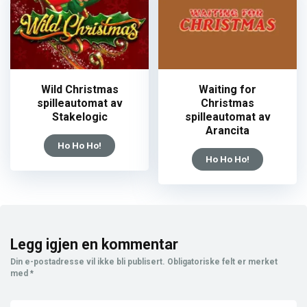
Wild Christmas
Waiting for
spilleautomat av
Christmas
Stakelogic
spilleautomat av
Arancita
Ho Ho Ho!
Ho Ho Ho!
Legg igjen en kommentar
Din e-postadresse vil ikke bli publisert.
Obligatoriske felt er merket
med
*