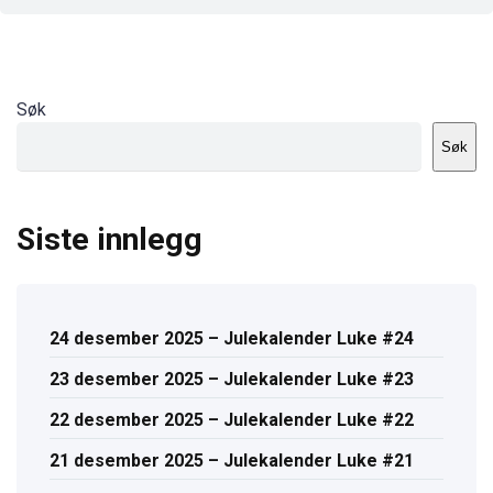
Søk
Søk
Siste innlegg
24 desember 2025 – Julekalender Luke #24
23 desember 2025 – Julekalender Luke #23
22 desember 2025 – Julekalender Luke #22
21 desember 2025 – Julekalender Luke #21