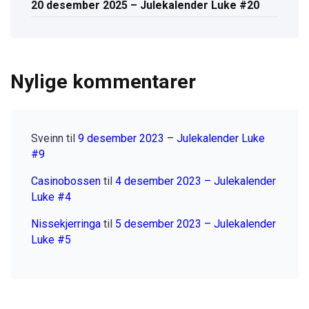
20 desember 2025 – Julekalender Luke #20
Nylige kommentarer
Sveinn
til
9 desember 2023 – Julekalender Luke
#9
Casinobossen
til
4 desember 2023 – Julekalender
Luke #4
Nissekjerringa
til
5 desember 2023 – Julekalender
Luke #5