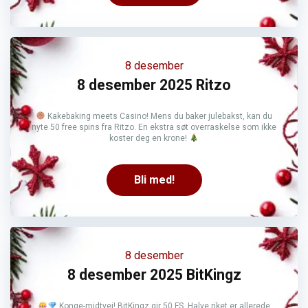
8 desember
8 desember 2025 Ritzo
Kakebaking meets Casino! Mens du baker julebakst, kan du
nyte 50 free spins fra Ritzo. En ekstra søt overraskelse som ikke
koster deg en krone!
Bli med!
8 desember
8 desember 2025 BitKingz
Konge-midtvei! BitKingz gir 50 FS. Halve riket er allerede