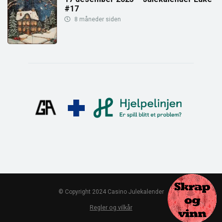
#17
8 måneder siden
© Copyright 2024 Casino Julekalender
Regler og vilkår