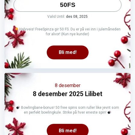
50FS
Valid Until:
des 08, 2025
Halvveis! FreeSpinza gir 50 FS. Du er på vei inn i julemåneden
for alvor! (Kun nye kunder)
Bli med!
8 desember
8 desember 2025 Lilibet
Bowlingbane-bonus! 50 free spins som ruller like jevnt som
en perfekt bowlingkule. Strike på hver eneste spin!
Bli med!