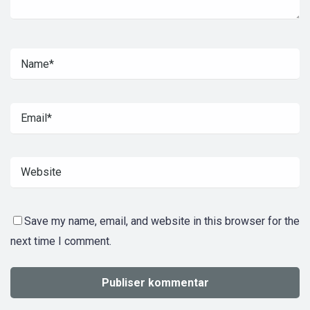
Save my name, email, and website in this browser for the
next time I comment.