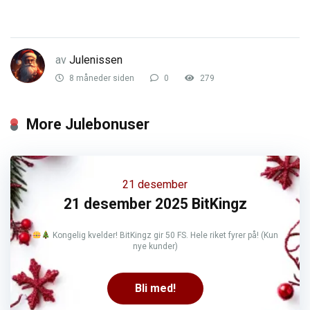
av
Julenissen
8 måneder siden
0
279
More Julebonuser
21 desember
21 desember 2025 BitKingz
Kongelig kvelder! BitKingz gir 50 FS. Hele riket fyrer på! (Kun
nye kunder)
Bli med!