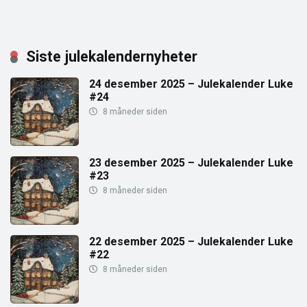
Siste julekalendernyheter
24 desember 2025 – Julekalender Luke
#24
8 måneder siden
23 desember 2025 – Julekalender Luke
#23
8 måneder siden
22 desember 2025 – Julekalender Luke
#22
8 måneder siden