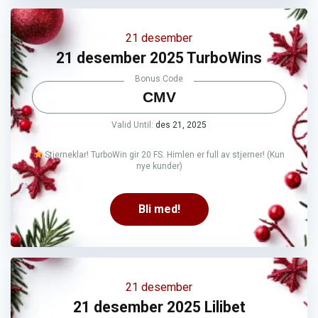
21 desember
21 desember 2025 TurboWins
Bonus Code
CMV
Valid Until:
des 21, 2025
Stjerneklar! TurboWin gir 20 FS. Himlen er full av stjerner! (Kun
nye kunder)
Bli med!
21 desember
21 desember 2025 Lilibet