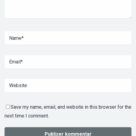
Save my name, email, and website in this browser for the
next time I comment.