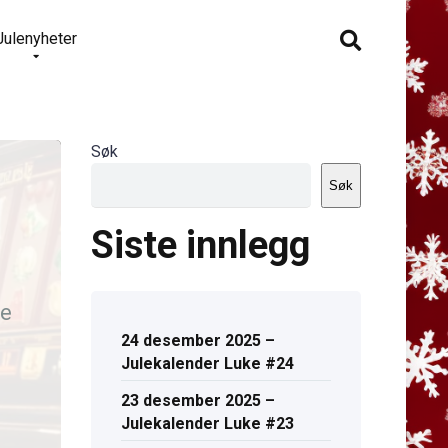
Julenyheter
Søk
Søk
Siste innlegg
ee
24 desember 2025 –
Julekalender Luke #24
23 desember 2025 –
Julekalender Luke #23