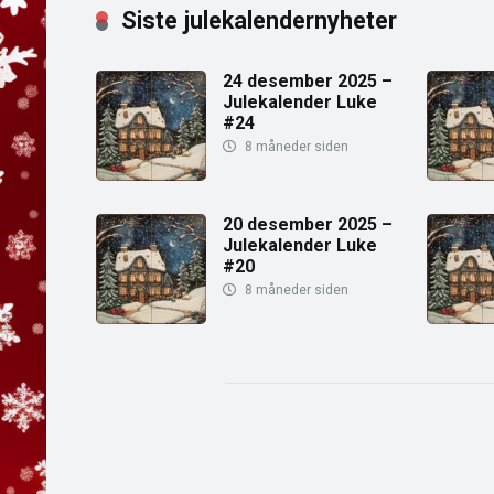
Siste julekalendernyheter
24 desember 2025 –
Julekalender Luke
#24
8 måneder siden
20 desember 2025 –
Julekalender Luke
#20
8 måneder siden