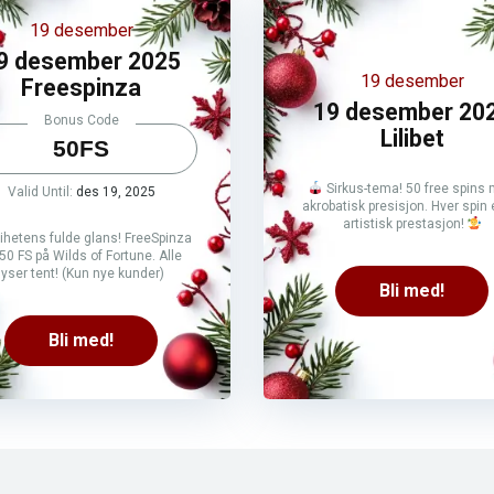
19 desember
9 desember 2025
19 desember
Freespinza
19 desember 20
Bonus Code
Lilibet
50FS
Sirkus-tema! 50 free spins
Valid Until:
des 19, 2025
akrobatisk presisjon. Hver spin 
artistisk prestasjon!
ihetens fulde glans! FreeSpinza
 50 FS på Wilds of Fortune. Alle
lyser tent! (Kun nye kunder)
Bli med!
Bli med!