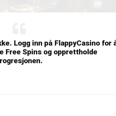
ekke. Logg inn på FlappyCasino for 
e Free Spins og opprettholde
rogresjonen.