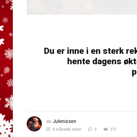
Du er inne i en sterk r
hente dagens økt
p
av
Julenissen
8 måneder siden
0
271