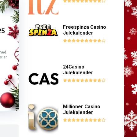
Freespinza Casino
25
Julekalender
 med
er en
24Casino
Julekalender
Millioner Casino
Julekalender