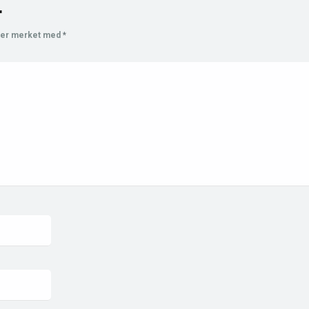
r
lt er merket med
*