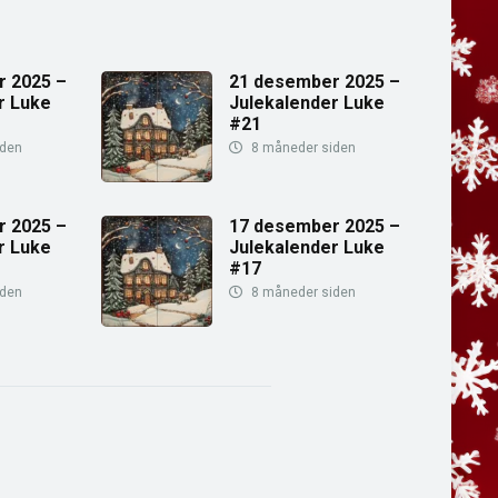
r 2025 –
21 desember 2025 –
r Luke
Julekalender Luke
#21
iden
8 måneder siden
r 2025 –
17 desember 2025 –
r Luke
Julekalender Luke
#17
iden
8 måneder siden