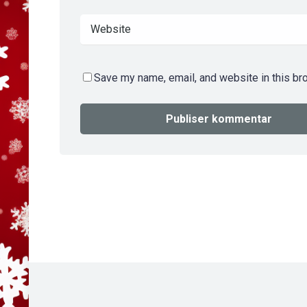
Save my name, email, and website in this br