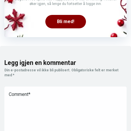
øker igjen, så lenge du fortsetter å logge inn.
Bli med!
Legg igjen en kommentar
Din e-postadresse vil ikke bli publisert.
Obligatoriske felt er merket
med
*