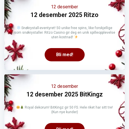
12 desember
12 desember 2025 Ritzo
Snøkrystall-eventyret! 50 unike free spins, like forskjellige
som snøkrystaller. Ritzo Casino gir deg en unik spilleopplevelse
uten kostnad!
Bli med!
12 desember
12 desember 2025 BitKingz
Royal dekorum! BitKingz gir 50 FS. Hele riket har sitt tre!
(Kun nye kunder)