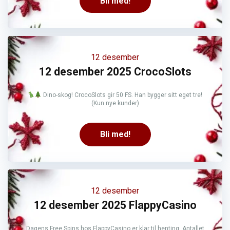
Bli med!
12 desember
12 desember 2025 CrocoSlots
Dino-skog! CrocoSlots gir 50 FS. Han bygger sitt eget tre!
(Kun nye kunder)
Bli med!
12 desember
12 desember 2025 FlappyCasino
Dagens Free Spins hos FlappyCasino er klar til henting. Antallet