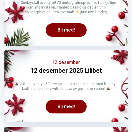
Snøkrystall-eventyret! 75 unike gratisspins, like forskjellige
som snøkrystaller. Planbet Casino gir deg en unik
spilleopplevelse uten kostnad!
(Kun nye kunder)
Bli med!
12 desember
12 desember 2025 Lilibet
Vulkan-eventyr! 50 free spins som eksploderer med like mye
kraft som en aktiv vulkan. Lava av gevinster venter!
Bli med!