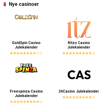
Nye casinoer
GoldSpin Casino
Ritzo Casino
Julekalender
Julekalender
Freespinza Casino
24Casino Julekalender
Julekalender