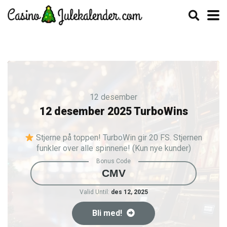
12 desember
12 desember 2025 TurboWins
Stjerne på toppen! TurboWin gir 20 FS. Stjernen
funkler over alle spinnene! (Kun nye kunder)
Bonus Code
CMV
Valid Until:
des 12, 2025
Bli med!