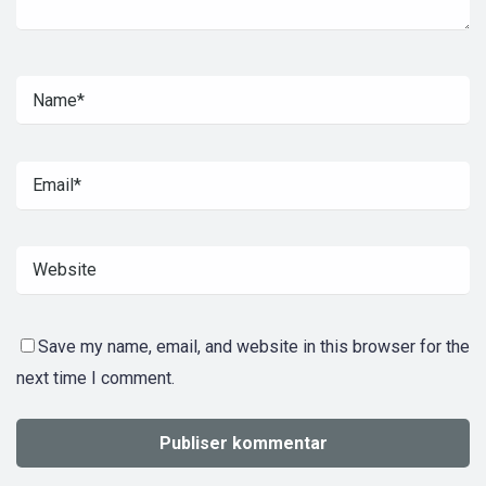
Save my name, email, and website in this browser for the
next time I comment.