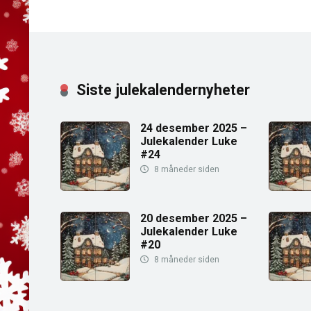
Siste julekalendernyheter
24 desember 2025 –
Julekalender Luke
#24
8 måneder siden
20 desember 2025 –
Julekalender Luke
#20
8 måneder siden