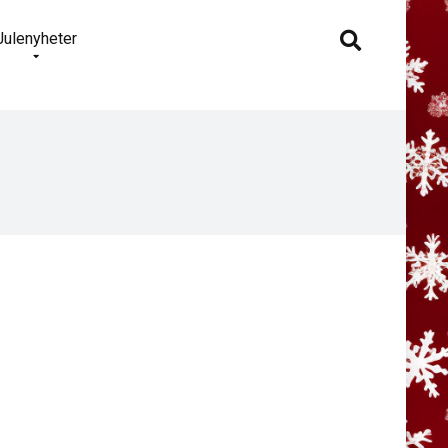
Julenyheter