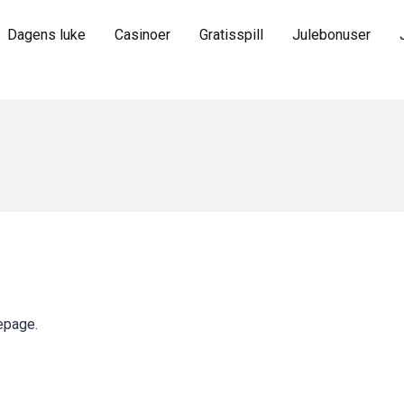
Dagens luke
Casinoer
Gratisspill
Julebonuser
epage.