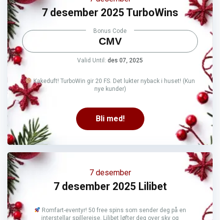
7 desember 2025 TurboWins
Bonus Code
CMV
Valid Until:
des 07, 2025
Kakeduft! TurboWin gir 20 FS. Det lukter nyback i huset! (Kun
nye kunder)
Bli med!
7 desember
7 desember 2025 Lilibet
Romfart-eventyr! 50 free spins som sender deg på en
interstellar spillereise. Lilibet løfter deg over sky og