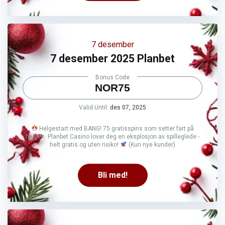
7 desember
7 desember 2025 Planbet
Bonus Code
NOR75
Valid Until:
des 07, 2025
Helgestart med BANG! 75 gratisspins som setter fart på
helgen. Planbet Casino lover deg en eksplosjon av spilleglede -
helt gratis og uten risiko!
(Kun nye kunder)
Bli med!