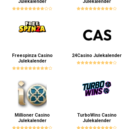
Julekalender
Julekalender
Freespinza Casino
24Casino Julekalender
Julekalender
Millioner Casino
TurboWins Casino
Julekalender
Julekalender