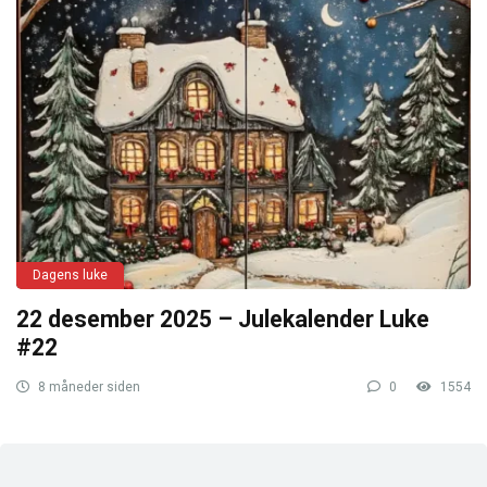
Dagens luke
22 desember 2025 – Julekalender Luke
#22
8 måneder siden
0
1554