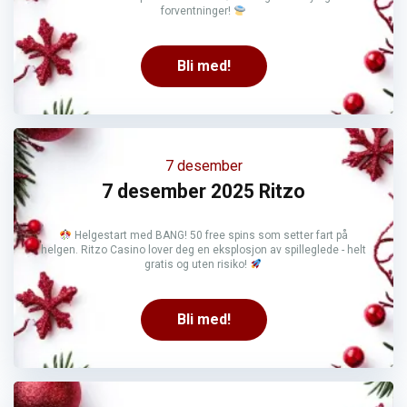
forventninger!
Bli med!
7 desember
7 desember 2025 Ritzo
Helgestart med BANG! 50 free spins som setter fart på
helgen. Ritzo Casino lover deg en eksplosjon av spilleglede - helt
gratis og uten risiko!
Bli med!