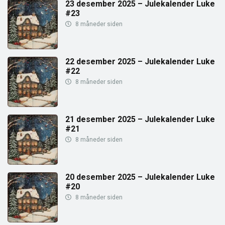
23 desember 2025 – Julekalender Luke
#23
8 måneder siden
22 desember 2025 – Julekalender Luke
#22
8 måneder siden
21 desember 2025 – Julekalender Luke
#21
8 måneder siden
20 desember 2025 – Julekalender Luke
#20
8 måneder siden