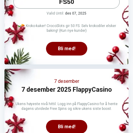
FS50
Valid Until:
des 07, 2025
Kroko-kaker! CrocoSlots gir 50 FS. Selv krokodiler elsker
baking! (Kun nye kunder)
Bli med!
7 desember
7 desember 2025 FlappyCasino
Ukens høyeste nivå hittil. Logg inn på FlappyCasino for å hente
dagens utvidede Free Spins og sikre ukens siste boost.
Bli med!