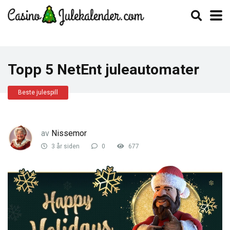
Topp 5 NetEnt juleautomater
Beste julespill
av
Nissemor
3 år siden
0
677