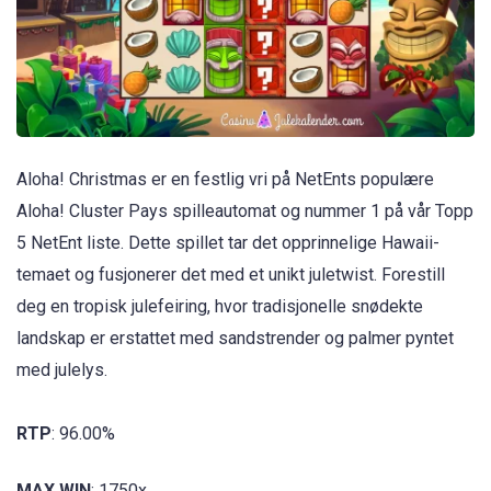
Aloha! Christmas er en festlig vri på NetEnts populære
Aloha! Cluster Pays spilleautomat og nummer 1 på vår Topp
5 NetEnt liste. Dette spillet tar det opprinnelige Hawaii-
temaet og fusjonerer det med et unikt juletwist. Forestill
deg en tropisk julefeiring, hvor tradisjonelle snødekte
landskap er erstattet med sandstrender og palmer pyntet
med julelys.
RTP
: 96.00%
MAX WIN
: 1750x