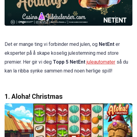
Det er mange ting vi forbinder med julen, og
NetEnt
er
eksperter på å skape koselig julestemning med store
premier. Her gir vi deg
Topp 5 NetEnt
juleautomater
så du
kan la ribba synke sammen med noen herlige spill!
1.
Aloha! Christmas