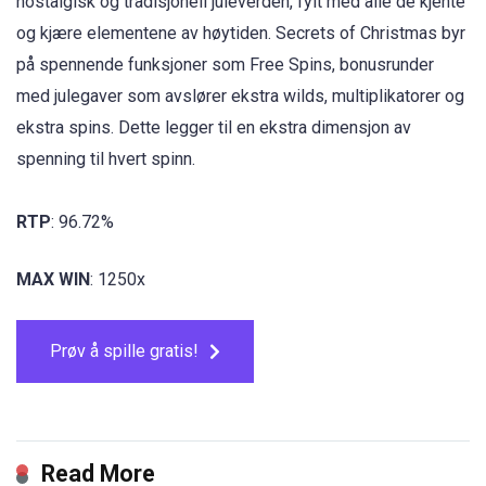
nostalgisk og tradisjonell juleverden, fylt med alle de kjente
og kjære elementene av høytiden. Secrets of Christmas byr
på spennende funksjoner som Free Spins, bonusrunder
med julegaver som avslører ekstra wilds, multiplikatorer og
ekstra spins. Dette legger til en ekstra dimensjon av
spenning til hvert spinn.
RTP
: 96.72%
MAX WIN
: 1250x
Prøv å spille gratis!
Read More