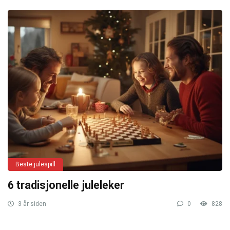
Beste julespill
6 tradisjonelle juleleker
3 år siden
0
828