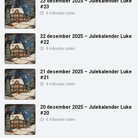
23 desember 2025 – Julekalender Luke
#23
8 måneder siden
22 desember 2025 – Julekalender Luke
#22
8 måneder siden
21 desember 2025 – Julekalender Luke
#21
8 måneder siden
20 desember 2025 – Julekalender Luke
#20
8 måneder siden