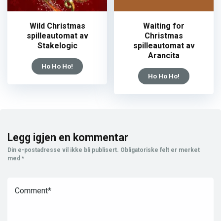
Wild Christmas
Waiting for
spilleautomat av
Christmas
Stakelogic
spilleautomat av
Arancita
Ho Ho Ho!
Ho Ho Ho!
Legg igjen en kommentar
Din e-postadresse vil ikke bli publisert.
Obligatoriske felt er merket
med
*