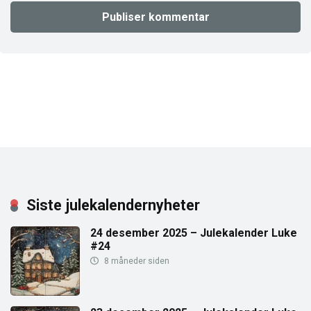
Siste julekalendernyheter
24 desember 2025 – Julekalender Luke
#24
8 måneder siden