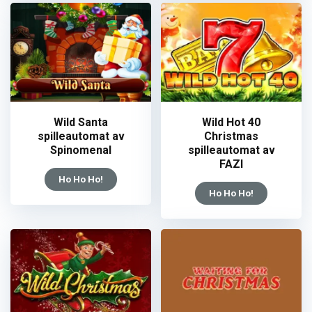
Wild Santa
Wild Hot 40
spilleautomat av
Christmas
Spinomenal
spilleautomat av
FAZI
Ho Ho Ho!
Ho Ho Ho!