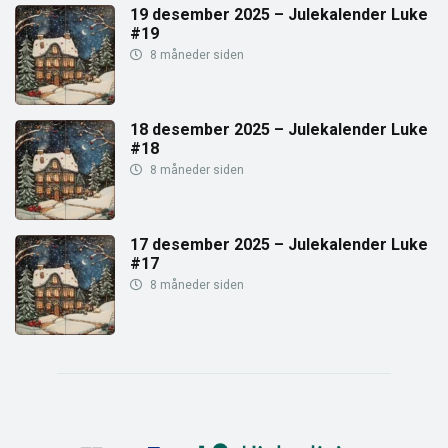
19 desember 2025 – Julekalender Luke
#19
8 måneder siden
18 desember 2025 – Julekalender Luke
#18
8 måneder siden
17 desember 2025 – Julekalender Luke
#17
8 måneder siden