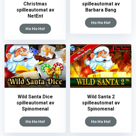
Christmas
spilleautomat av
spilleautomat av
Barbara Bang
NetEnt
Ho Ho Ho!
Ho Ho Ho!
Wild Santa Dice
Wild Santa 2
spilleautomat av
spilleautomat av
Spinomenal
Spinomenal
Ho Ho Ho!
Ho Ho Ho!