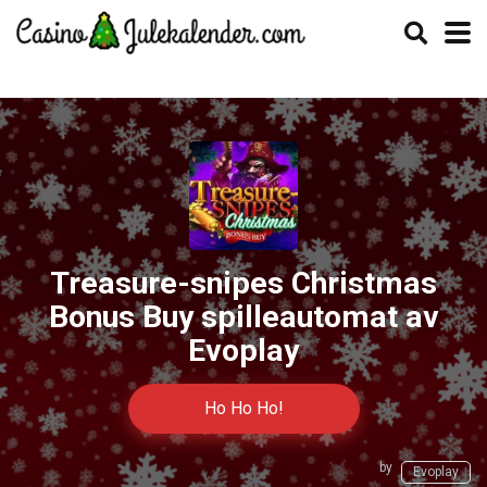
Treasure-snipes Christmas
Bonus Buy spilleautomat av
Evoplay
Ho Ho Ho!
by
Evoplay