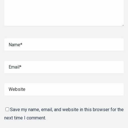
Save my name, email, and website in this browser for the
next time I comment.