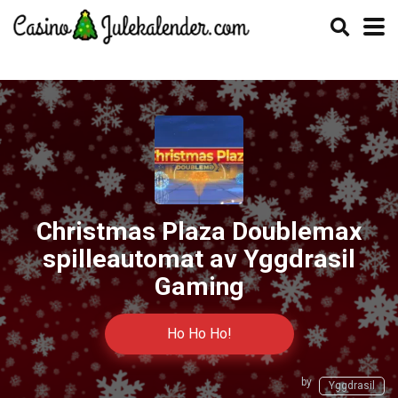
Christmas Plaza Doublemax
spilleautomat av Yggdrasil
Gaming
Ho Ho Ho!
by
Yggdrasil