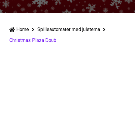
Home
Spilleautomater med juletema
Christmas Plaza Doub