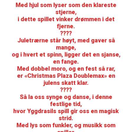
Med hjul som lyser som den klareste
stjerne,
i dette spillet vinker drømmen i det
fjerne.
????
Juletrærne står høyt, med gaver så
mange,
og i hvert et spinn, ligger det en sjanse,
en fange.
Med dobbel moro, og en fest så rar,
er «Christmas Plaza Doublemax» en
julens skatt klar.
????
Så la oss synge og danse, i denne
festlige tid,
hvor Yggdrasils spill gir oss en magisk
strid.
Med lys som funkler, og musikk som