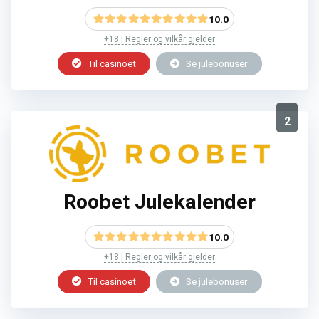
10.0
+18 | Regler og vilkår gjelder
Til casinoet
Se julebonuser
2
Roobet Julekalender
10.0
+18 | Regler og vilkår gjelder
Til casinoet
Se julebonuser