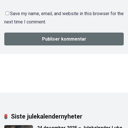
Save my name, email, and website in this browser for the
next time I comment.
Siste julekalendernyheter
24 desember 2025 – Julekalender Luke