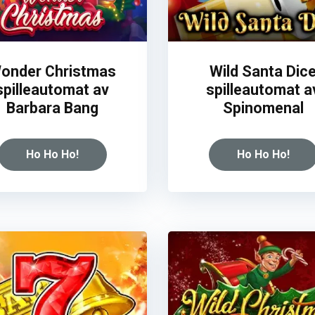
onder Christmas
Wild Santa Dic
spilleautomat av
spilleautomat a
Barbara Bang
Spinomenal
Ho Ho Ho!
Ho Ho Ho!