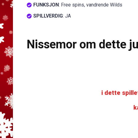
FUNKSJON
: Free spins, vandrende Wilds
SPILLVERDIG
: JA
Nissemor om dette jul
i dette spill
k