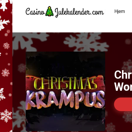
Hjem
Chr
Wo