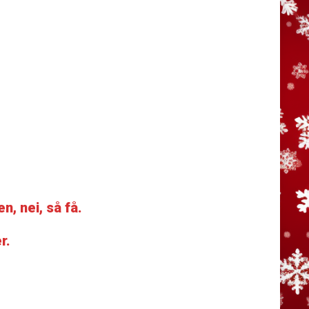
n, nei, så få.
r.