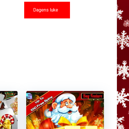
Dagens luke