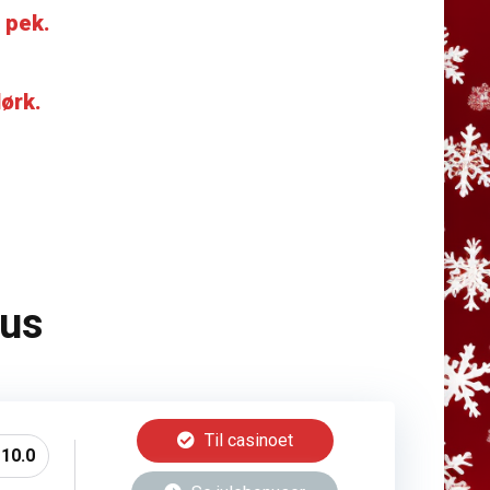
 pek.
lørk.
pus
Til casinoet
10.0