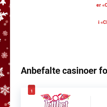
er «
i «C
Anbefalte casinoer f
1