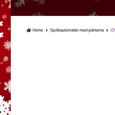
Home
Spilleautomater med juletema
Ch