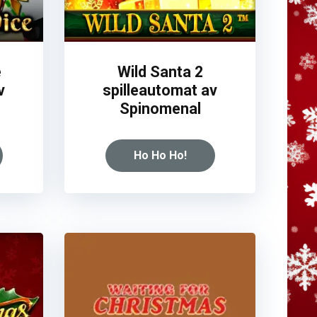
e
Wild Santa 2
v
spilleautomat av
Spinomenal
Ho Ho Ho!