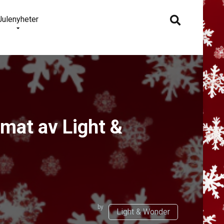
Julenyheter
mat av Light &
by
Light & Wonder