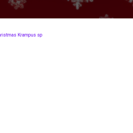
ristmas Krampus sp