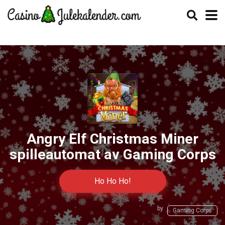
Angry Elf Christmas Miner
spilleautomat av Gaming Corps
Ho Ho Ho!
by
Gaming Corps