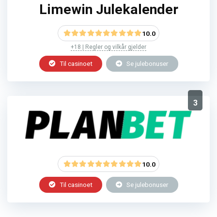
Limewin Julekalender
10.0
+18 | Regler og vilkår gjelder
Til casinoet
Se julebonuser
3
10.0
Til casinoet
Se julebonuser