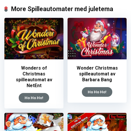
More Spilleautomater med juletema
Wonders of
Wonder Christmas
Christmas
spilleautomat av
spilleautomat av
Barbara Bang
NetEnt
Ho Ho Ho!
Ho Ho Ho!