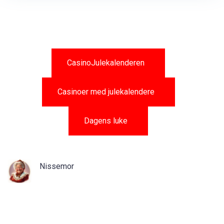
CasinoJulekalenderen
Casinoer med julekalendere
Dagens luke
Nissemor