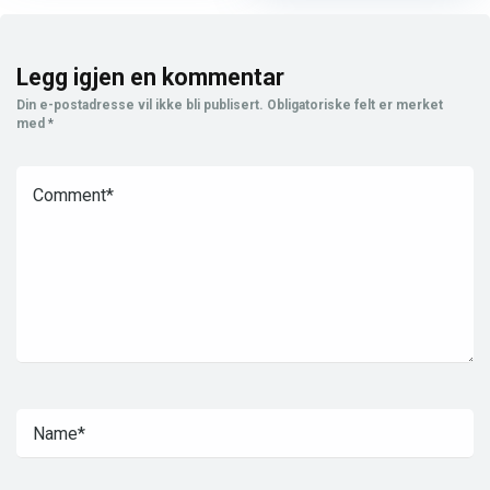
Legg igjen en kommentar
Din e-postadresse vil ikke bli publisert.
Obligatoriske felt er merket
med
*